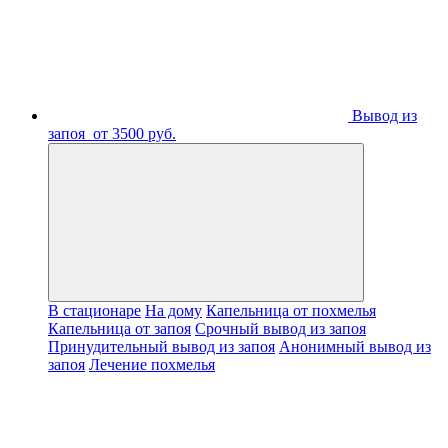
Вывод из
запоя
от 3500 руб.
В стационаре
На дому
Капельница от похмелья
Капельница от запоя
Срочный вывод из запоя
Принудительный вывод из запоя
Анонимный вывод из
запоя
Лечение похмелья