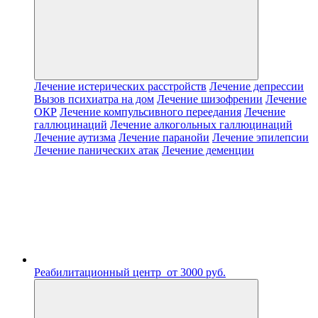
Лечение истерических расстройств
Лечение депрессии
Вызов психиатра на дом
Лечение шизофрении
Лечение
ОКР
Лечение компульсивного переедания
Лечение
галлюцинаций
Лечение алкогольных галлюцинаций
Лечение аутизма
Лечение паранойи
Лечение эпилепсии
Лечение панических атак
Лечение деменции
Реабилитационный центр
от 3000 руб.