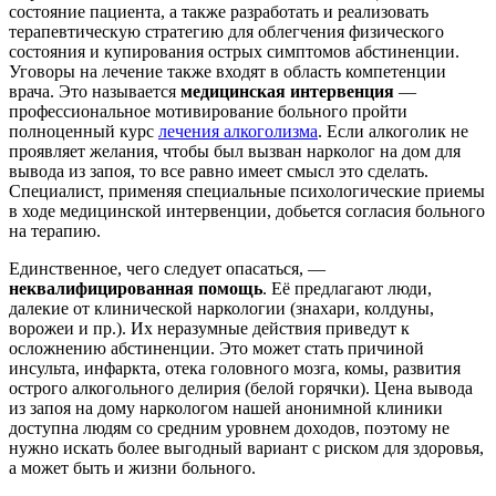
состояние пациента, а также разработать и реализовать
терапевтическую стратегию для облегчения физического
состояния и купирования острых симптомов абстиненции.
Уговоры на лечение также входят в область компетенции
врача. Это называется
медицинская интервенция
—
профессиональное мотивирование больного пройти
полноценный курс
лечения алкоголизма
. Если алкоголик не
проявляет желания, чтобы был вызван нарколог на дом для
вывода из запоя, то все равно имеет смысл это сделать.
Специалист, применяя специальные психологические приемы
в ходе медицинской интервенции, добьется согласия больного
на терапию.
Единственное, чего следует опасаться, —
неквалифицированная помощь
. Её предлагают люди,
далекие от клинической наркологии (знахари, колдуны,
ворожеи и пр.). Их неразумные действия приведут к
осложнению абстиненции. Это может стать причиной
инсульта, инфаркта, отека головного мозга, комы, развития
острого алкогольного делирия (белой горячки). Цена вывода
из запоя на дому наркологом нашей анонимной клиники
доступна людям со средним уровнем доходов, поэтому не
нужно искать более выгодный вариант с риском для здоровья,
а может быть и жизни больного.