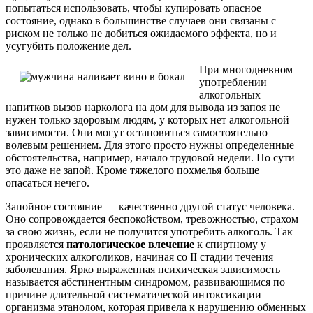
попытаться использовать, чтобы купировать опасное
состояние, однако в большинстве случаев они связаны с
риском не только не добиться ожидаемого эффекта, но и
усугубить положение дел.
При многодневном
употреблении
алкогольных
напитков вызов нарколога на дом для вывода из запоя не
нужен только здоровым людям, у которых нет алкогольной
зависимости. Они могут остановиться самостоятельно
волевым решением. Для этого просто нужны определенные
обстоятельства, например, начало трудовой недели. По сути
это даже не запой. Кроме тяжелого похмелья больше
опасаться нечего.
Запойное состояние — качественно другой статус человека.
Оно сопровождается беспокойством, тревожностью, страхом
за свою жизнь, если не получится употребить алкоголь. Так
проявляется
патологическое влечение
к спиртному у
хронических алкоголиков, начиная со II стадии течения
заболевания. Ярко выраженная психическая зависимость
называется абстинентным синдромом, развивающимся по
причине длительной систематической интоксикации
организма этанолом, которая привела к нарушению обменных