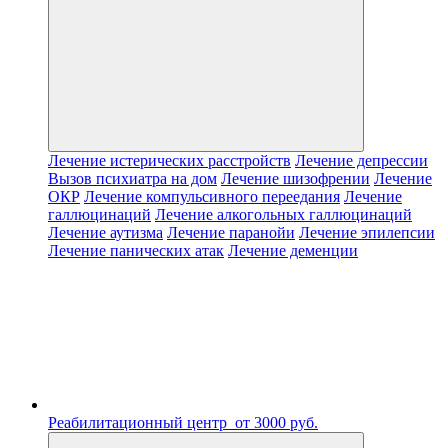
Лечение истерических расстройств
Лечение депрессии
Вызов психиатра на дом
Лечение шизофрении
Лечение
ОКР
Лечение компульсивного переедания
Лечение
галлюцинаций
Лечение алкогольных галлюцинаций
Лечение аутизма
Лечение паранойи
Лечение эпилепсии
Лечение панических атак
Лечение деменции
Реабилитационный центр
от 3000 руб.