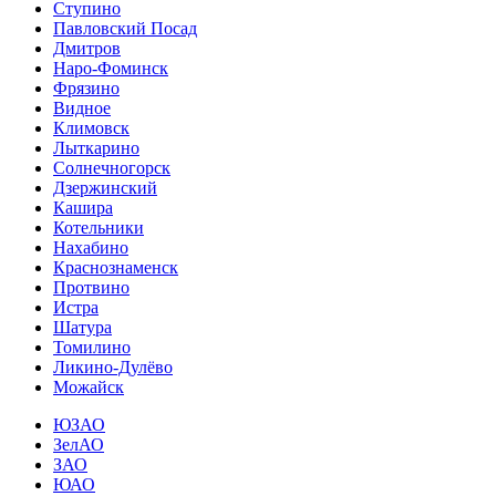
Ступино
Павловский Посад
Дмитров
Наро-Фоминск
Фрязино
Видное
Климовск
Лыткарино
Солнечногорск
Дзержинский
Кашира
Котельники
Нахабино
Краснознаменск
Протвино
Истра
Шатура
Томилино
Ликино-Дулёво
Можайск
ЮЗАО
ЗелАО
ЗАО
ЮАО