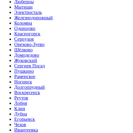
Люберцы
Мытищи
Электросталь
Железнодорожный
Коломна
Одинцово
Красногорск
Серпухов
Орехово-Зуево
Щёлково
Домодедово
Жуковский
Сергиев Посад
Пушкино
Раменское
Ногинск
Долгопрудный
Воскресенск
Реутов
Лобня
Клин
Дубна
Егорьевск
Чехов
Ивантеевка