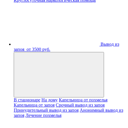
Круглосуточная наркологическая помощь
Вывод из
запоя
от 3500 руб.
В стационаре
На дому
Капельница от похмелья
Капельница от запоя
Срочный вывод из запоя
Принудительный вывод из запоя
Анонимный вывод из
запоя
Лечение похмелья