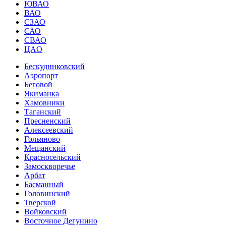
ЮВАО
ВАО
СЗАО
САО
СВАО
ЦАO
Бескудниковский
Аэропорт
Беговой
Якиманка
Хамовники
Таганский
Пресненский
Алексеевский
Гольяново
Мещанский
Красносельский
Замоскворечье
Арбат
Басманный
Головинский
Тверской
Войковский
Восточное Дегунино